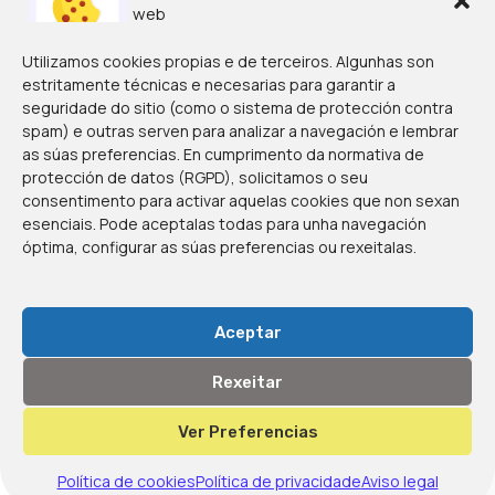
web
Utilizamos cookies propias e de terceiros. Algunhas son
estritamente técnicas e necesarias para garantir a
seguridade do sitio (como o sistema de protección contra
spam) e outras serven para analizar a navegación e lembrar
as súas preferencias. En cumprimento da normativa de
protección de datos (RGPD), solicitamos o seu
consentimento para activar aquelas cookies que non sexan
esenciais. Pode aceptalas todas para unha navegación
óptima, configurar as súas preferencias ou rexeitalas.
Avenida de Zamora, 98
Aceptar
(32005, Ourense)
Rexeitar
© 2026
Colexio San Pío X
Ver Preferencias
Aviso legal
·
Privacidade
Política de cookies
Política de cookies
Política de privacidade
Aviso legal