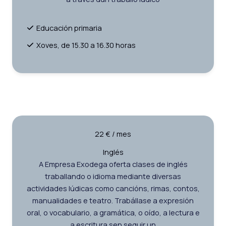
Educación primaria
Xoves, de 15.30 a 16.30 horas
22 € / mes
Inglés
A Empresa Exodega oferta clases de inglés
traballando o idioma mediante diversas
actividades lúdicas como cancións, rimas, contos,
manualidades e teatro. Trabállase a expresión
oral, o vocabulario, a gramática, o oído, a lectura e
a escritura sen seguir un